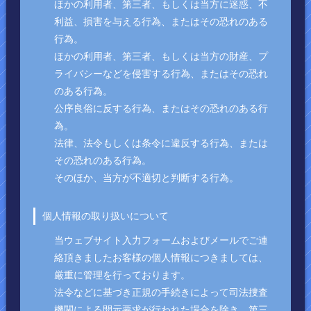
ほかの利用者、第三者、もしくは当方に迷惑、不
利益、損害を与える行為、またはその恐れのある
行為。
ほかの利用者、第三者、もしくは当方の財産、プ
ライバシーなどを侵害する行為、またはその恐れ
のある行為。
公序良俗に反する行為、またはその恐れのある行
為。
法律、法令もしくは条令に違反する行為、または
その恐れのある行為。
そのほか、当方が不適切と判断する行為。
個人情報の取り扱いについて
当ウェブサイト入力フォームおよびメールでご連
絡頂きましたお客様の個人情報につきましては、
厳重に管理を行っております。
法令などに基づき正規の手続きによって司法捜査
機関による開示要求が行われた場合を除き、第三